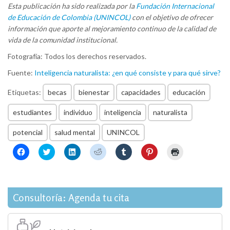
Esta publicación ha sido realizada por la
Fundación Internacional
de Educación de Colombia (UNINCOL)
con el objetivo de ofrecer
información que aporte al mejoramiento continuo de la calidad de
vida de la comunidad institucional.
Fotografía: Todos los derechos reservados.
Fuente:
Inteligencia naturalista: ¿en qué consiste y para qué sirve?
Etiquetas:
becas
bienestar
capacidades
educación
estudiantes
individuo
inteligencia
naturalista
potencial
salud mental
UNINCOL
Haz
Haz
Haz
Haz
Haz
Haz
Haz
clic
clic
clic
clic
clic
clic
clic
para
para
para
para
para
para
para
compartir
compartir
compartir
compartir
compartir
compartir
imprimir
en
en
en
en
en
en
(Se
Facebook
Twitter
LinkedIn
Reddit
Tumblr
Pinterest
abre
(Se
(Se
(Se
(Se
(Se
(Se
en
Consultoría: Agenda tu cita
abre
abre
abre
abre
abre
abre
una
en
en
en
en
en
en
ventana
una
una
una
una
una
una
nueva)
ventana
ventana
ventana
ventana
ventana
ventana
nueva)
nueva)
nueva)
nueva)
nueva)
nueva)