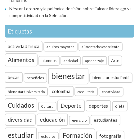
femenino
Néstor Lorenzo y la polémica decisión sobre Falcao: liderazgo vs.
competitividad en la Selección
Etiquetas
actividad física
adultos mayores
alimentación consciente
Alimentos
Arte
alumnos
ansiedad
aprendizaje
bienestar
becas
bienestar estudiantil
beneficios
colombia
creatividad
Bienestar Universitario
consultoría
Cuidados
Deporte
deportes
dieta
Cultura
diversidad
educación
estudiantes
ejercicio
estudiar
Formación
fotografía
estudios