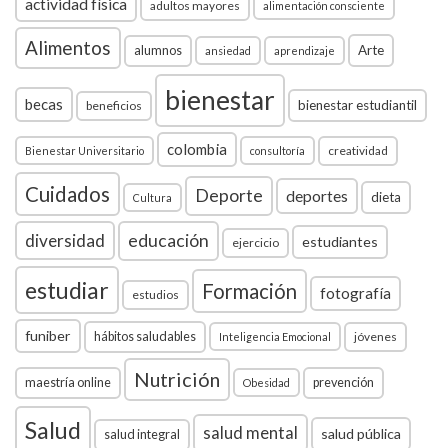
actividad física
adultos mayores
alimentación consciente
Alimentos
Arte
alumnos
ansiedad
aprendizaje
bienestar
becas
bienestar estudiantil
beneficios
colombia
creatividad
Bienestar Universitario
consultoría
Cuidados
Deporte
deportes
dieta
Cultura
diversidad
educación
estudiantes
ejercicio
estudiar
Formación
fotografía
estudios
funiber
hábitos saludables
jóvenes
Inteligencia Emocional
Nutrición
maestría online
prevención
Obesidad
Salud
salud mental
salud pública
salud integral