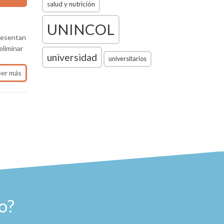
salud y nutrición
UNINCOL
presentan
eliminar
universidad
universitarios
eer más
o?