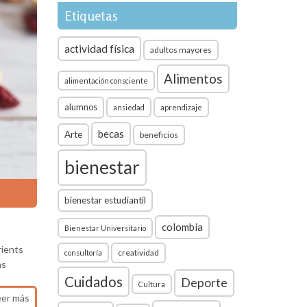
Etiquetas
actividad física
adultos mayores
Alimentos
alimentación consciente
alumnos
ansiedad
aprendizaje
becas
Arte
beneficios
bienestar
bienestar estudiantil
colombia
Bienestar Universitario
rients
creatividad
consultoría
as
Cuidados
Deporte
Cultura
eer más