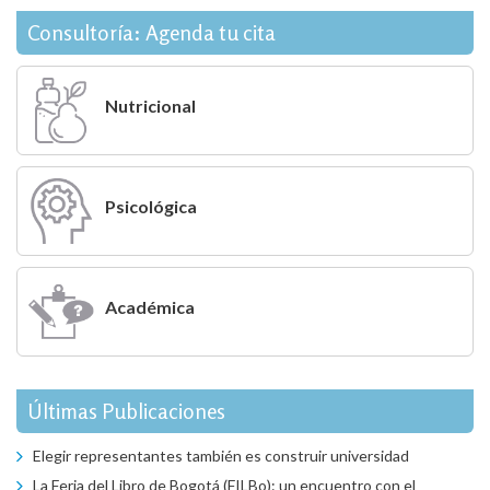
de
entradas
Consultoría: Agenda tu cita
Nutricional
Psicológica
Académica
Últimas Publicaciones
Elegir representantes también es construir universidad
La Feria del Libro de Bogotá (FILBo): un encuentro con el