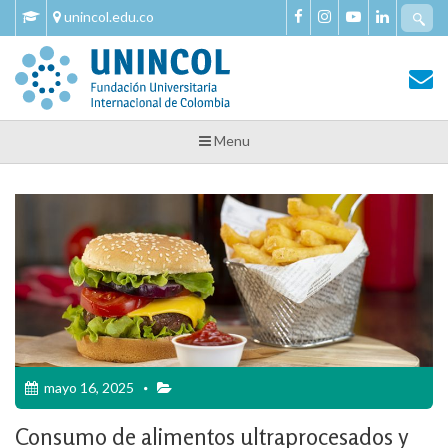
Skip
Se
unincol.edu.co
to
fo
content
Tu Salud y Bienestar
Tu Salud y Bienestar – Unincol
Menu
mayo 16, 2025
Consumo de alimentos ultraprocesados y