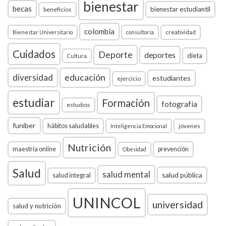
bienestar
becas
bienestar estudiantil
beneficios
colombia
creatividad
Bienestar Universitario
consultoría
Cuidados
Deporte
deportes
dieta
Cultura
diversidad
educación
estudiantes
ejercicio
estudiar
Formación
fotografía
estudios
funiber
hábitos saludables
jóvenes
Inteligencia Emocional
Nutrición
maestría online
prevención
Obesidad
Salud
salud mental
salud pública
salud integral
UNINCOL
universidad
salud y nutrición