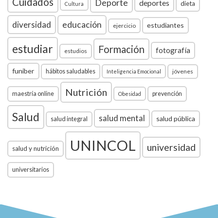
Cuidados
Deporte
deportes
dieta
Cultura
diversidad
educación
estudiantes
ejercicio
estudiar
Formación
fotografía
estudios
funiber
hábitos saludables
jóvenes
Inteligencia Emocional
Nutrición
maestría online
prevención
Obesidad
Salud
salud mental
salud pública
salud integral
UNINCOL
universidad
salud y nutrición
universitarios