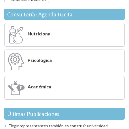
de
entradas
Consultoría: Agenda tu cita
Nutricional
Psicológica
Académica
Últimas Publicaciones
Elegir representantes también es construir universidad