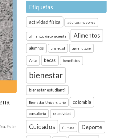
Etiquetas
actividad física
adultos mayores
Alimentos
alimentación consciente
alumnos
ansiedad
aprendizaje
becas
Arte
beneficios
bienestar
bienestar estudiantil
rena
colombia
Bienestar Universitario
creatividad
consultoría
Cuidados
ica. Este
Deporte
Cultura