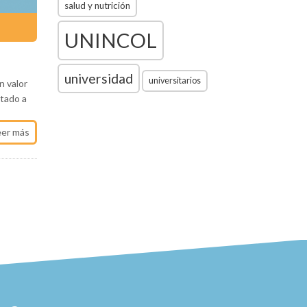
salud y nutrición
UNINCOL
universidad
universitarios
n valor
itado a
eer más