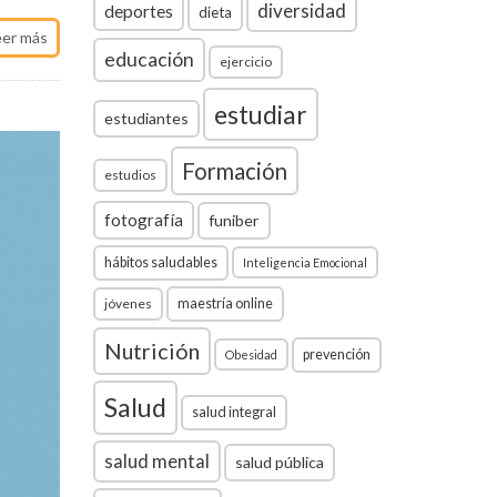
diversidad
deportes
dieta
eer más
educación
ejercicio
estudiar
estudiantes
Formación
estudios
fotografía
funiber
hábitos saludables
Inteligencia Emocional
jóvenes
maestría online
Nutrición
prevención
Obesidad
Salud
salud integral
salud mental
salud pública