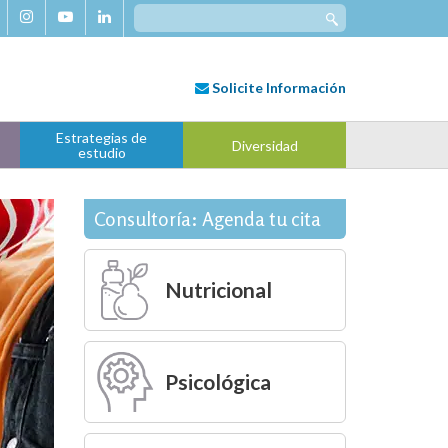
Search
for:
Solicite
Información
Estrategias de
Diversidad
estudio
Consultoría: Agenda tu cita
Nutricional
Psicológica