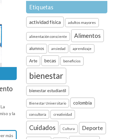
Etiquetas
actividad física
adultos mayores
Alimentos
alimentación consciente
alumnos
ansiedad
aprendizaje
becas
Arte
beneficios
bienestar
iento
bienestar estudiantil
colombia
Bienestar Universitario
 La
iso y la
creatividad
consultoría
Cuidados
Deporte
Cultura
eer más