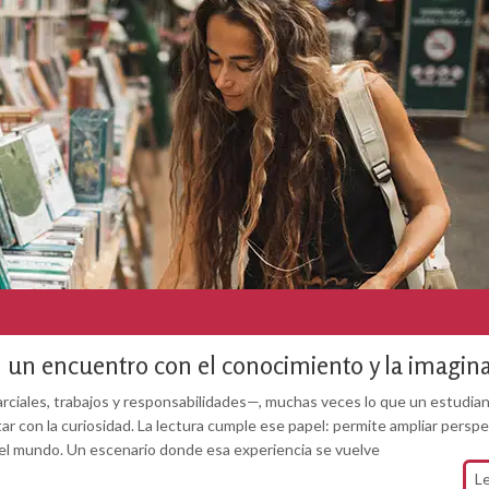
): un encuentro con el conocimiento y la imagin
arciales, trabajos y responsabilidades—, muchas veces lo que un estudia
ar con la curiosidad. La lectura cumple ese papel: permite ampliar perspe
el mundo. Un escenario donde esa experiencia se vuelve
L