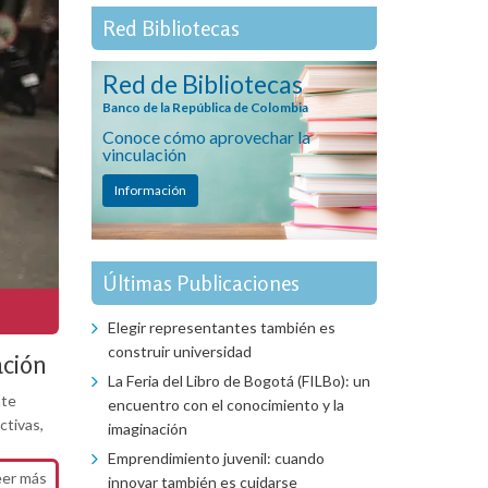
Red Bibliotecas
Red de Bibliotecas
Banco de la República de Colombia
Conoce cómo aprovechar la
vinculación
Información
Últimas Publicaciones
Elegir representantes también es
construir universidad
ación
La Feria del Libro de Bogotá (FILBo): un
nte
encuentro con el conocimiento y la
ctivas,
imaginación
Emprendimiento juvenil: cuando
eer más
innovar también es cuidarse