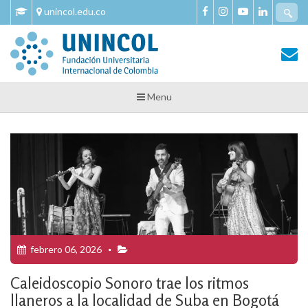
Skip
Se
unincol.edu.co
to
fo
content
Tu Salud y Bienestar
Tu Salud y Bienestar – Unincol
Menu
febrero 06, 2026
Caleidoscopio Sonoro trae los ritmos
llaneros a la localidad de Suba en Bogotá