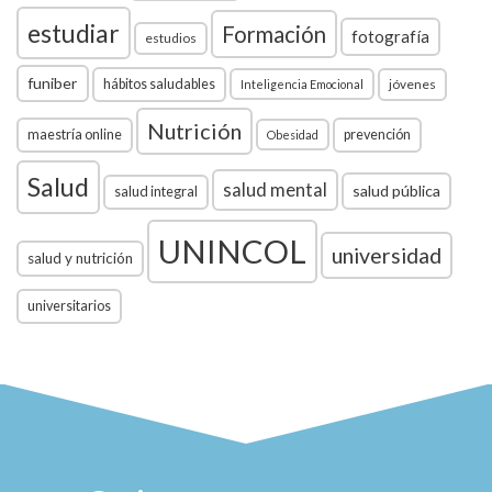
estudiar
Formación
fotografía
estudios
funiber
hábitos saludables
jóvenes
Inteligencia Emocional
Nutrición
maestría online
prevención
Obesidad
Salud
salud mental
salud pública
salud integral
UNINCOL
universidad
salud y nutrición
universitarios