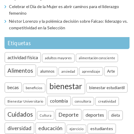
Celebrar el Día de la Mujer es abrir caminos para el liderazgo
femenino
Néstor Lorenzo y la polémica decisión sobre Falcao: liderazgo vs.
competitividad en la Selección
Etiquetas
actividad física
adultos mayores
alimentación consciente
Alimentos
Arte
alumnos
ansiedad
aprendizaje
bienestar
becas
bienestar estudiantil
beneficios
colombia
creatividad
Bienestar Universitario
consultoría
Cuidados
Deporte
deportes
dieta
Cultura
diversidad
educación
estudiantes
ejercicio