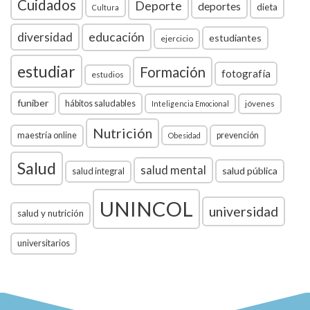
Cuidados
Deporte
deportes
dieta
Cultura
diversidad
educación
estudiantes
ejercicio
estudiar
Formación
fotografía
estudios
funiber
hábitos saludables
jóvenes
Inteligencia Emocional
Nutrición
maestría online
prevención
Obesidad
Salud
salud mental
salud pública
salud integral
UNINCOL
universidad
salud y nutrición
universitarios