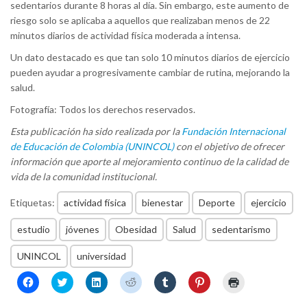
sedentarios durante 8 horas al día. Sin embargo, este aumento de
riesgo solo se aplicaba a aquellos que realizaban menos de 22
minutos diarios de actividad física moderada a intensa.
Un dato destacado es que tan solo 10 minutos diarios de ejercicio
pueden ayudar a progresivamente cambiar de rutina, mejorando la
salud.
Fotografía: Todos los derechos reservados.
Esta publicación ha sido realizada por la
Fundación Internacional
de Educación de Colombia (UNINCOL)
con el objetivo de ofrecer
información que aporte al mejoramiento continuo de la calidad de
vida de la comunidad institucional.
Etiquetas:
actividad física
bienestar
Deporte
ejercicio
estudio
jóvenes
Obesidad
Salud
sedentarismo
UNINCOL
universidad
Haz
Haz
Haz
Haz
Haz
Haz
Haz
clic
clic
clic
clic
clic
clic
clic
para
para
para
para
para
para
para
compartir
compartir
compartir
compartir
compartir
compartir
imprimir