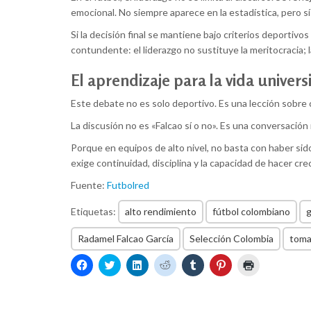
emocional. No siempre aparece en la estadística, pero sí 
Si la decisión final se mantiene bajo criterios deportivo
contundente: el liderazgo no sustituye la meritocracia
El aprendizaje para la vida univers
Este debate no es solo deportivo. Es una lección sobre
La discusión no es «Falcao sí o no». Es una conversació
Porque en equipos de alto nivel, no basta con haber s
exige continuidad, disciplina y la capacidad de hacer cr
Fuente:
Futbolred
Etiquetas:
alto rendimiento
fútbol colombiano
g
Radamel Falcao García
Selección Colombia
toma
Haz
Haz
Haz
Haz
Haz
Haz
Haz
clic
clic
clic
clic
clic
clic
clic
para
para
para
para
para
para
para
compartir
compartir
compartir
compartir
compartir
compartir
imprimir
en
en
en
en
en
en
(Se
Facebook
Twitter
LinkedIn
Reddit
Tumblr
Pinterest
abre