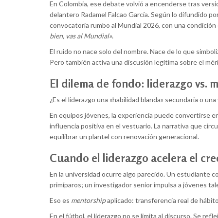
En Colombia, ese debate volvió a encenderse tras versi
delantero Radamel Falcao García. Según lo difundido por 
convocatoria rumbo al Mundial 2026, con una condición c
bien, vas al Mundial»
.
El ruido no nace solo del nombre. Nace de lo que simboli
Pero también activa una discusión legítima sobre el méri
El dilema de fondo: liderazgo vs. m
¿Es el liderazgo una «habilidad blanda» secundaria o una
En equipos jóvenes, la experiencia puede convertirse en
influencia positiva en el vestuario. La narrativa que ci
equilibrar un plantel con renovación generacional.
Cuando el liderazgo acelera el cr
En la universidad ocurre algo parecido. Un estudiante 
primíparos; un investigador senior impulsa a jóvenes tal
Eso es
mentorship
aplicado: transferencia real de hábito
En el fútbol, el liderazgo no se limita al discurso. Se re