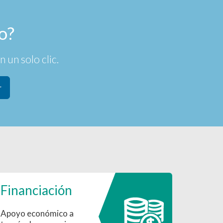
o?
 un solo clic.
r
Financiación
Apoyo económico a