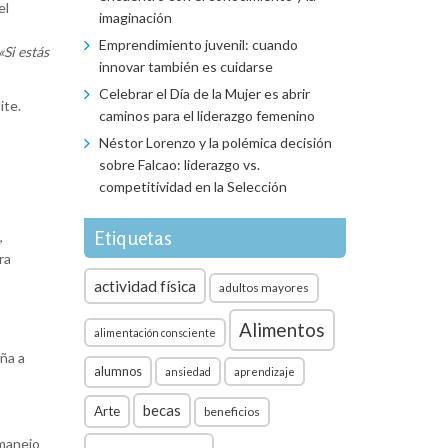
el
imaginación
Emprendimiento juvenil: cuando
«Si estás
innovar también es cuidarse
Celebrar el Día de la Mujer es abrir
ite.
caminos para el liderazgo femenino
Néstor Lorenzo y la polémica decisión
sobre Falcao: liderazgo vs.
competitividad en la Selección
Etiquetas
,
ra
actividad física
adultos mayores
Alimentos
alimentación consciente
ña a
alumnos
ansiedad
aprendizaje
becas
Arte
beneficios
 manejo