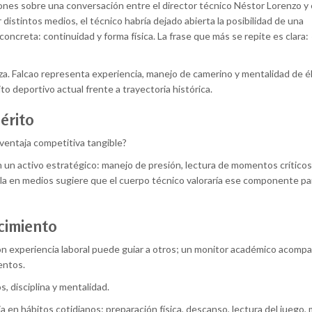
ones sobre una conversación entre el director técnico Néstor Lorenzo y 
distintos medios, el técnico habría dejado abierta la posibilidad de una
oncreta: continuidad y forma física. La frase que más se repite es clara:
za. Falcao representa experiencia, manejo de camerino y mentalidad de él
to deportivo actual frente a trayectoria histórica.
érito
 ventaja competitiva tangible?
 un activo estratégico: manejo de presión, lectura de momentos críticos
rcula en medios sugiere que el cuerpo técnico valoraría ese componente pa
ecimiento
con experiencia laboral puede guiar a otros; un monitor académico acompa
entos.
s, disciplina y mentalidad.
fleja en hábitos cotidianos: preparación física, descanso, lectura del juego,