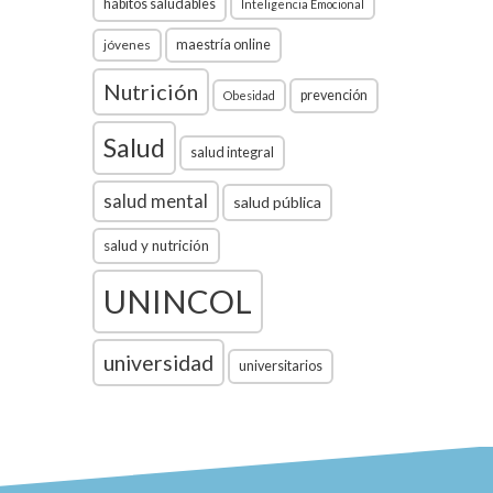
hábitos saludables
Inteligencia Emocional
jóvenes
maestría online
Nutrición
prevención
Obesidad
Salud
salud integral
salud mental
salud pública
salud y nutrición
UNINCOL
universidad
universitarios