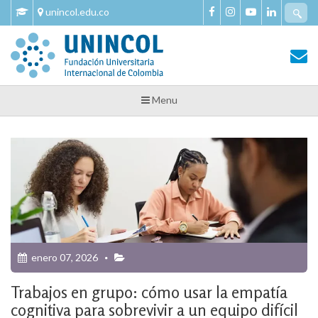
Skip
Se
unincol.edu.co
to
fo
content
Tu Salud y Bienestar
Tu Salud y Bienestar – Unincol
Menu
enero 07, 2026
Trabajos en grupo: cómo usar la empatía
cognitiva para sobrevivir a un equipo difícil