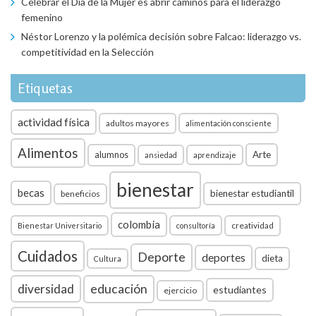
Celebrar el Día de la Mujer es abrir caminos para el liderazgo
femenino
Néstor Lorenzo y la polémica decisión sobre Falcao: liderazgo vs.
competitividad en la Selección
Etiquetas
actividad física
adultos mayores
alimentación consciente
Alimentos
Arte
alumnos
ansiedad
aprendizaje
bienestar
becas
bienestar estudiantil
beneficios
colombia
creatividad
Bienestar Universitario
consultoría
Cuidados
Deporte
deportes
dieta
Cultura
diversidad
educación
estudiantes
ejercicio