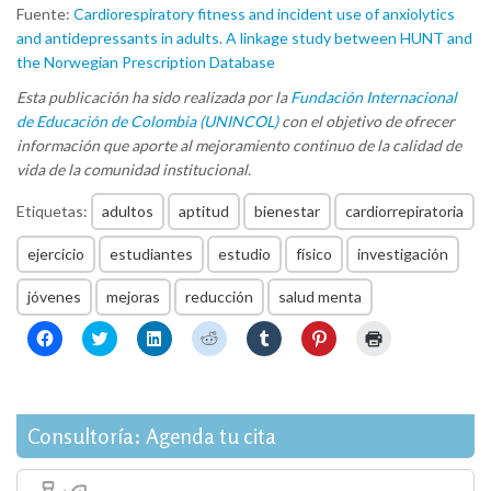
Fuente:
Cardiorespiratory fitness and incident use of anxiolytics
and antidepressants in adults. A linkage study between HUNT and
the Norwegian Prescription Database
Esta publicación ha sido realizada por la
Fundación Internacional
de Educación de Colombia (UNINCOL)
con el objetivo de ofrecer
información que aporte al mejoramiento continuo de la calidad de
vida de la comunidad institucional.
Etiquetas:
adultos
aptitud
bienestar
cardiorrepiratoria
ejercicio
estudiantes
estudio
físico
investigación
jóvenes
mejoras
reducción
salud menta
Haz
Haz
Haz
Haz
Haz
Haz
Haz
clic
clic
clic
clic
clic
clic
clic
para
para
para
para
para
para
para
compartir
compartir
compartir
compartir
compartir
compartir
imprimir
en
en
en
en
en
en
(Se
Facebook
Twitter
LinkedIn
Reddit
Tumblr
Pinterest
abre
(Se
(Se
(Se
(Se
(Se
(Se
en
Consultoría: Agenda tu cita
abre
abre
abre
abre
abre
abre
una
en
en
en
en
en
en
ventana
una
una
una
una
una
una
nueva)
ventana
ventana
ventana
ventana
ventana
ventana