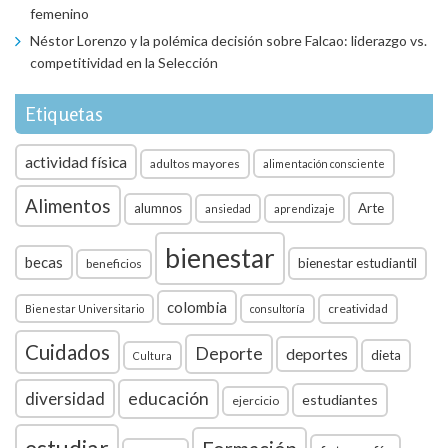
femenino
Néstor Lorenzo y la polémica decisión sobre Falcao: liderazgo vs.
competitividad en la Selección
Etiquetas
actividad física
adultos mayores
alimentación consciente
Alimentos
Arte
alumnos
ansiedad
aprendizaje
bienestar
becas
bienestar estudiantil
beneficios
colombia
creatividad
Bienestar Universitario
consultoría
Cuidados
Deporte
deportes
dieta
Cultura
diversidad
educación
estudiantes
ejercicio
estudiar