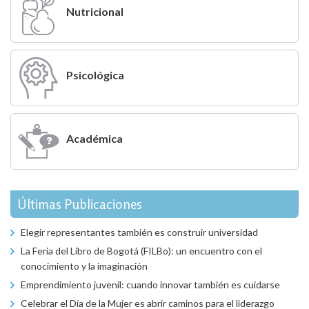
nueva)
nueva)
nueva)
nueva)
nueva)
nueva)
Nutricional
Psicológica
Académica
Últimas Publicaciones
Elegir representantes también es construir universidad
La Feria del Libro de Bogotá (FILBo): un encuentro con el
conocimiento y la imaginación
Emprendimiento juvenil: cuando innovar también es cuidarse
Celebrar el Día de la Mujer es abrir caminos para el liderazgo