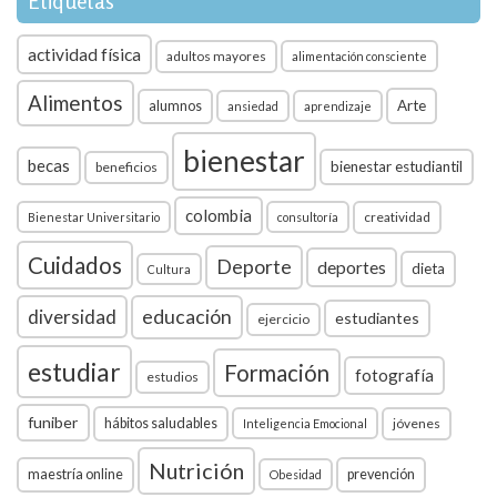
Etiquetas
actividad física
adultos mayores
alimentación consciente
Alimentos
Arte
alumnos
ansiedad
aprendizaje
bienestar
becas
bienestar estudiantil
beneficios
colombia
creatividad
Bienestar Universitario
consultoría
Cuidados
Deporte
deportes
dieta
Cultura
diversidad
educación
estudiantes
ejercicio
estudiar
Formación
fotografía
estudios
funiber
hábitos saludables
jóvenes
Inteligencia Emocional
Nutrición
maestría online
prevención
Obesidad