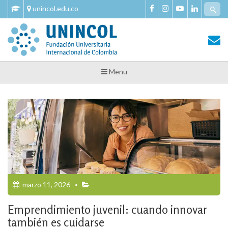
Skip
Se
unincol.edu.co
to
fo
content
Tu Salud y Bienestar
Tu Salud y Bienestar – Unincol
Menu
marzo 11, 2026
Emprendimiento juvenil: cuando innovar
también es cuidarse