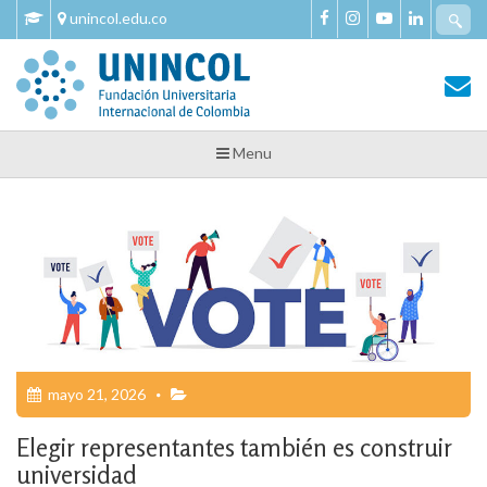
Skip
Se
unincol.edu.co
to
fo
content
Tu Salud y Bienestar
Tu Salud y Bienestar – Unincol
Menu
mayo 21, 2026
Elegir representantes también es construir
universidad