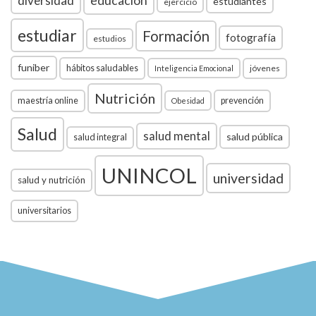
diversidad
educación
estudiantes
ejercicio
estudiar
Formación
fotografía
estudios
funiber
hábitos saludables
jóvenes
Inteligencia Emocional
Nutrición
maestría online
prevención
Obesidad
Salud
salud mental
salud pública
salud integral
UNINCOL
universidad
salud y nutrición
universitarios