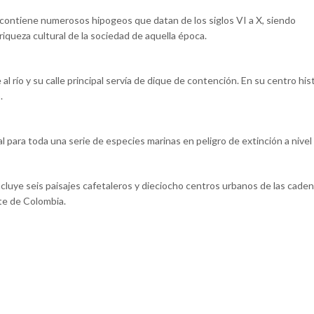
ontiene numerosos hipogeos que datan de los siglos VI a X, siendo
iqueza cultural de la sociedad de aquella época.
río y su calle principal servía de dique de contención. En su centro his
.
 para toda una serie de especies marinas en peligro de extinción a nivel
Incluye seis paisajes cafetaleros y dieciocho centros urbanos de las cade
ste de Colombia.