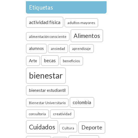
Etiquetas
actividad física
adultos mayores
Alimentos
alimentación consciente
alumnos
ansiedad
aprendizaje
becas
Arte
beneficios
bienestar
bienestar estudiantil
colombia
Bienestar Universitario
creatividad
consultoría
Cuidados
Deporte
Cultura