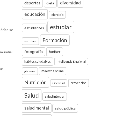
diversidad
deportes
dieta
educación
ejercicio
estudiar
estudiantes
tórico se
Formación
estudios
fotografía
funiber
 mundial.
hábitos saludables
Inteligencia Emocional
nas
jóvenes
maestría online
Nutrición
prevención
Obesidad
Salud
salud integral
salud mental
salud pública