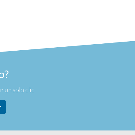
o?
 un solo clic.
r