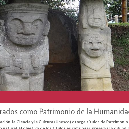
larados como Patrimonio de la Humanida
ción, la Ciencia y la Cultura (Unesco) otorga títulos de Patrimonio 
 natural. El objetivo de los títulos es catalogar, preservar y difundi