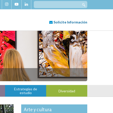
Search
for:
Solicite
Información
Estrategias de
Diversidad
estudio
Arte y cultura