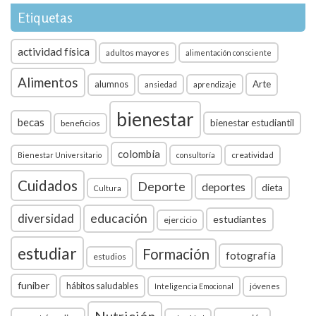
Etiquetas
actividad física
adultos mayores
alimentación consciente
Alimentos
Arte
alumnos
ansiedad
aprendizaje
bienestar
becas
bienestar estudiantil
beneficios
colombia
creatividad
Bienestar Universitario
consultoría
Cuidados
Deporte
deportes
dieta
Cultura
diversidad
educación
estudiantes
ejercicio
estudiar
Formación
fotografía
estudios
funiber
hábitos saludables
jóvenes
Inteligencia Emocional
Nutrición