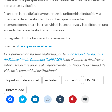
diversidad de perspectivas y una reflexión de nuestra sociedad en
constante evolución.
El arte en la era digital navega entre la uniformidad inducida y la
búsqueda de autenticidad. Es un faro que ilumina las
intersecciones entre la creatividad, la tecnología y la política en una
sociedad en constante transformación.
Fotografía: Todos los derechos reservados.
Fuente:
¿Para qué sirve el arte?
Esta publicación ha sido realizada por la
Fundación Internacional
de Educación de Colombia (UNINCOL)
con el objetivo de ofrecer
información que aporte al mejoramiento continuo de la calidad de
vida de la comunidad institucional.
Etiquetas:
diversidad
estudiar
Formación
UNINCOL
universidad
Haz
Haz
Haz
Haz
Haz
Haz
Haz
clic
clic
clic
clic
clic
clic
clic
para
para
para
para
para
para
para
compartir
compartir
compartir
compartir
compartir
compartir
imprimir
en
en
en
en
en
en
(Se