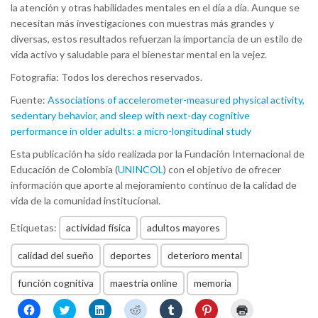
la atención y otras habilidades mentales en el día a día. Aunque se
necesitan más investigaciones con muestras más grandes y
diversas, estos resultados refuerzan la importancia de un estilo de
vida activo y saludable para el bienestar mental en la vejez.
Fotografía: Todos los derechos reservados.
Fuente:
Associations of accelerometer-measured physical activity,
sedentary behavior, and sleep with next-day cognitive
performance in older adults: a micro-longitudinal study
Esta publicación ha sido realizada por la Fundación Internacional de
Educación de Colombia (
UNINCOL
) con el objetivo de ofrecer
información que aporte al mejoramiento continuo de la calidad de
vida de la comunidad institucional.
Etiquetas:
actividad física
adultos mayores
calidad del sueño
deportes
deterioro mental
función cognitiva
maestría online
memoria
Haz
Haz
Haz
Haz
Haz
Haz
Haz
clic
clic
clic
clic
clic
clic
clic