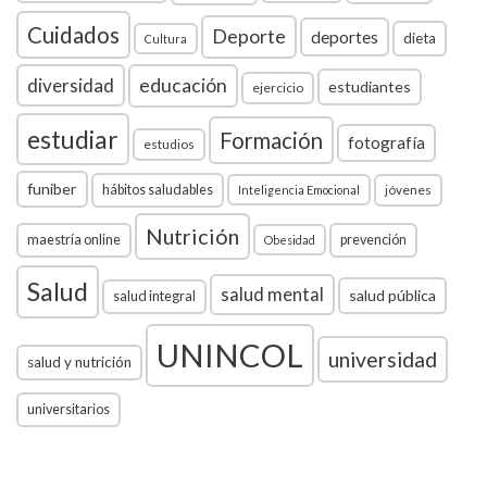
Cuidados
Deporte
deportes
dieta
Cultura
diversidad
educación
estudiantes
ejercicio
estudiar
Formación
fotografía
estudios
funiber
hábitos saludables
jóvenes
Inteligencia Emocional
Nutrición
maestría online
prevención
Obesidad
Salud
salud mental
salud pública
salud integral
UNINCOL
universidad
salud y nutrición
universitarios