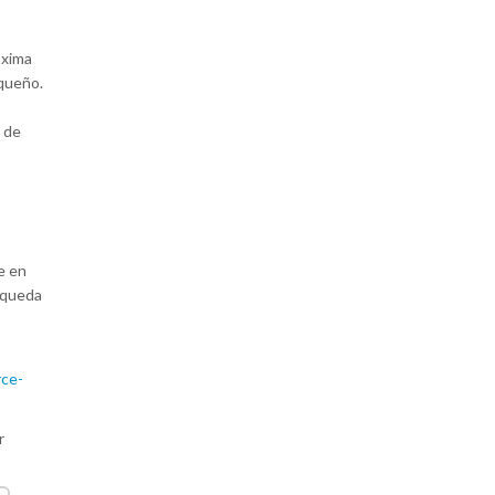
áxima
equeño.
 de
e en
squeda
rce-
r