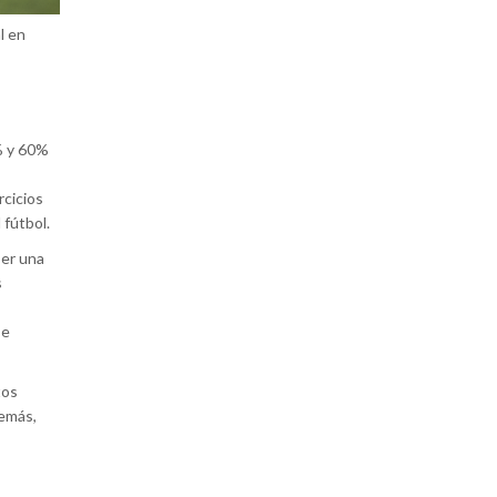
l en
% y 60%
rcicios
 fútbol.
ser una
s
se
tos
demás,