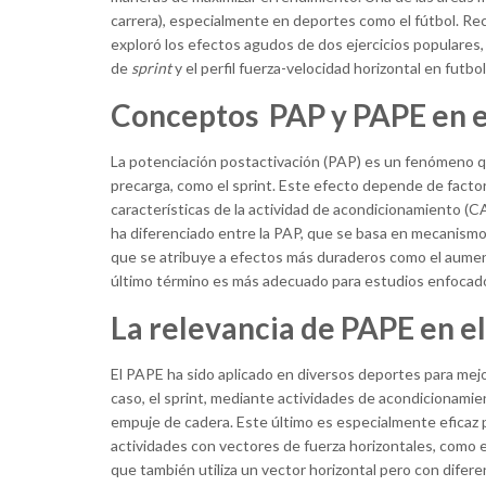
carrera), especialmente en deportes como el fútbol. R
exploró los efectos agudos de dos ejercicios populares, 
de
sprint
y el perfil fuerza-velocidad horizontal en futbo
Conceptos PAP y PAPE en e
La potenciación postactivación (PAP) es un fenómeno qu
precarga, como el sprint. Este efecto depende de factores
características de la actividad de acondicionamiento (CA
ha diferenciado entre la PAP, que se basa en mecanismos 
que se atribuye a efectos más duraderos como el aument
último término es más adecuado para estudios enfocado
La relevancia de PAPE en 
El PAPE ha sido aplicado en diversos deportes para mejor
caso, el sprint, mediante actividades de acondicionamien
empuje de cadera. Este último es especialmente eficaz pa
actividades con vectores de fuerza horizontales, como e
que también utiliza un vector horizontal pero con diferen