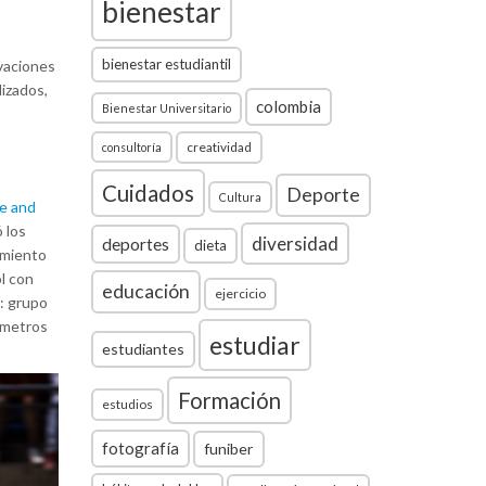
bienestar
bienestar estudiantil
vaciones
izados,
colombia
Bienestar Universitario
creatividad
consultoría
Cuidados
Deporte
Cultura
ce and
 los
diversidad
deportes
dieta
imiento
ol con
educación
ejercicio
: grupo
0 metros
estudiar
estudiantes
Formación
estudios
fotografía
funiber