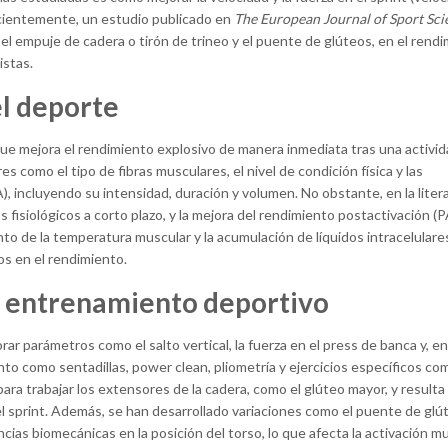
ecientemente, un estudio publicado en
The European Journal of Sport Sci
el empuje de cadera o tirón de trineo y el puente de glúteos, en el rend
listas.
l deporte
e mejora el rendimiento explosivo de manera inmediata tras una activid
 como el tipo de fibras musculares, el nivel de condición física y las
), incluyendo su intensidad, duración y volumen. No obstante, en la liter
fisiológicos a corto plazo, y la mejora del rendimiento postactivación (
o de la temperatura muscular y la acumulación de líquidos intracelulare
s en el rendimiento.
el entrenamiento deportivo
ar parámetros como el salto vertical, la fuerza en el press de banca y, e
to como sentadillas, power clean, pliometría y ejercicios específicos co
ra trabajar los extensores de la cadera, como el glúteo mayor, y resulta 
l sprint. Además, se han desarrollado variaciones como el puente de glú
cias biomecánicas en la posición del torso, lo que afecta la activación mu