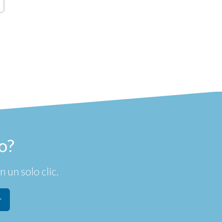
o?
 un solo clic.
r