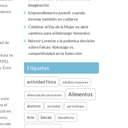
imaginación
ence
imiento
Emprendimiento juvenil: cuando
innovar también es cuidarse
Celebrar el Día de la Mujer es abrir
caminos para el liderazgo femenino
Néstor Lorenzo y la polémica decisión
ad de
sobre Falcao: liderazgo vs.
competitividad en la Selección
atura se
PAPE),
Etiquetas
s. Este
actividad física
adultos mayores
Alimentos
alimentación consciente
n este
mo el
alumnos
ansiedad
aprendizaje
útil en
becas
teos,
Arte
beneficios
scular.