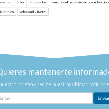
miento
fútbol
futbolistas
mejora del rendimiento posactivación
izontales
velocidad y fuerza
Quieres mantenerte informad
nuestro boletín y recibe nuestras últimas noticias en
Envia