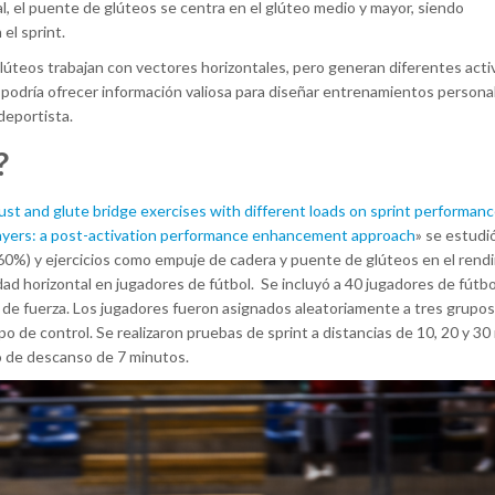
l, el puente de glúteos se centra en el glúteo medio y mayor, siendo
el sprint.
úteos trabajan con vectores horizontales, pero generan diferentes acti
 podría ofrecer información valiosa para diseñar entrenamientos personal
deportista.
o?
ust and glute bridge exercises with different loads on sprint performan
 players: a post-activation performance enhancement approach
» se estudió
0%) y ejercicios como empuje de cadera y puente de glúteos en el rend
dad horizontal en jugadores de fútbol. Se incluyó a 40 jugadores de fútb
de fuerza. Los jugadores fueron asignados aleatoriamente a tres grupos
 de control. Se realizaron pruebas de sprint a distancias de 10, 20 y 3
o de descanso de 7 minutos.