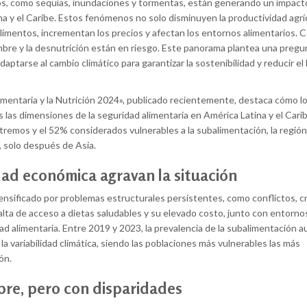
emos, como sequías, inundaciones y tormentas, están generando un impact
ina y el Caribe. Estos fenómenos no solo disminuyen la productividad agrí
alimentos, incrementan los precios y afectan los entornos alimentarios.
ambre y la desnutrición están en riesgo. Este panorama plantea una pregu
ptarse al cambio climático para garantizar la sostenibilidad y reducir e
imentaria y la Nutrición 2024», publicado recientemente, destaca cómo l
las dimensiones de la seguridad alimentaria en América Latina y el Cari
tremos y el 52% considerados vulnerables a la subalimentación, la región
, solo después de Asia.
dad económica agravan la situación
ensificado por problemas estructurales persistentes, como conflictos, cr
alta de acceso a dietas saludables y su elevado costo, junto con entorno
dad alimentaria. Entre 2019 y 2023, la prevalencia de la subalimentación
a variabilidad climática, siendo las poblaciones más vulnerables las más
ión.
bre, pero con disparidades