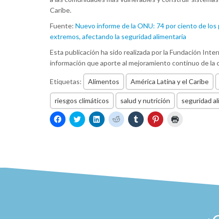
Caribe.
Fuente:
Nuevo informe de la ONU: 74 por ciento de los p
extremos, afectando la seguridad alimentaria
Esta publicación ha sido realizada por la Fundación Inte
información que aporte al mejoramiento continuo de la ca
Etiquetas:
Alimentos
América Latina y el Caribe
riesgos climáticos
salud y nutrición
seguridad al
Haz
Haz
Haz
Haz
Haz
Haz
Haz
clic
clic
clic
clic
clic
clic
clic
para
para
para
para
para
para
para
compartir
compartir
compartir
compartir
compartir
compartir
imprimir
en
en
en
en
en
en
(Se
Facebook
Twitter
LinkedIn
Reddit
Tumblr
Pinterest
abre
(Se
(Se
(Se
(Se
(Se
(Se
en
abre
abre
abre
abre
abre
abre
una
en
en
en
en
en
en
ventana
una
una
una
una
una
una
nueva)
ventana
ventana
ventana
ventana
ventana
ventana
nueva)
nueva)
nueva)
nueva)
nueva)
nueva)