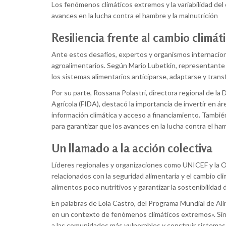
Los fenómenos climáticos extremos y la variabilidad del 
avances en la lucha contra el hambre y la malnutrición
Resiliencia frente al cambio climá
Ante estos desafíos, expertos y organismos internacional
agroalimentarios. Según Mario Lubetkin, representante r
los sistemas alimentarios anticiparse, adaptarse y trans
Por su parte, Rossana Polastri, directora regional de la 
Agrícola (FIDA), destacó la importancia de invertir en 
información climática y acceso a financiamiento. También
para garantizar que los avances en la lucha contra el ha
Un llamado a la acción colectiva
Líderes regionales y organizaciones como UNICEF y la O
relacionados con la seguridad alimentaria y el cambio cli
alimentos poco nutritivos y garantizar la sostenibilidad 
En palabras de Lola Castro, del Programa Mundial de Alim
en un contexto de fenómenos climáticos extremos». Sin 
a las comunidades más vulnerables y construir sistemas a