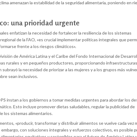
clima amenazan la estabilidad de la seguridad alimentaria, poniendo en ri
tico: una prioridad urgente
es enfatizan la necesidad de fortalecer la resiliencia de los sistemas
egional de la FAO, «es crucial implementar políticas integrales que perm
formarse frente a los riesgos climáticos».
División de América Latina y el Caribe del Fondo Internacional de Desarrol
áreas rurales y en pequeños productores, proporcionando infraestructuras
 subrayó la necesidad de priorizar a las mujeres y a los grupos más vulne
mbre sean inclusivos.
PS instan a los gobiernos a tomar medidas urgentes para abordar los de
mático. Esto incluye promover dietas saludables, regular la publicidad de
de los sistemas alimentarios.
entos, «producir, transformar y distribuir alimentos se vuelve cada vez má
embargo, con soluciones integrales y esfuerzos colectivos, es posible 
limentarios equitativos y sostenibles para el futuro de América Latina y