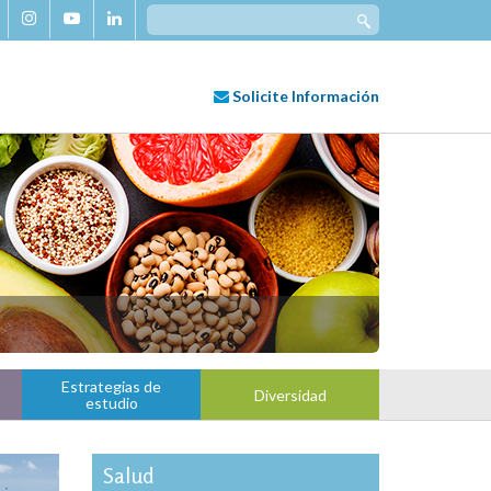
Search
for:
Solicite
Información
Estrategias de
Diversidad
estudio
Salud