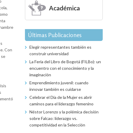
o
Académica
cola,
 Como
nta
l hambre
Últimas Publicaciones
os
Elegir representantes también es
be. Con
construir universidad
 se
La Feria del Libro de Bogotá (FILBo): un
encuentro con el conocimiento y la
imaginación
Emprendimiento juvenil: cuando
isis
innovar también es cuidarse
s
Celebrar el Día de la Mujer es abrir
 aumentó
caminos para el liderazgo femenino
Néstor Lorenzo y la polémica decisión
sobre Falcao: liderazgo vs.
competitividad en la Selección