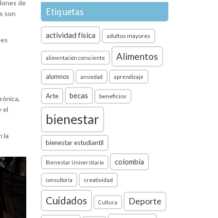
llones de
Etiquetas
s son
actividad física
adultos mayores
nes
Alimentos
alimentación consciente
alumnos
ansiedad
aprendizaje
becas
Arte
beneficios
rónica,
 el
bienestar
 la
bienestar estudiantil
colombia
Bienestar Universitario
creatividad
consultoría
Cuidados
Deporte
Cultura