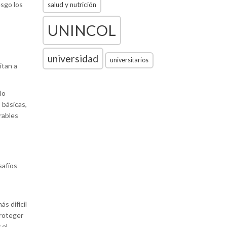
esgo los
salud y nutrición
UNINCOL
universidad
universitarios
itan a
lo
 básicas,
rables
safíos
s difícil
proteger
 el