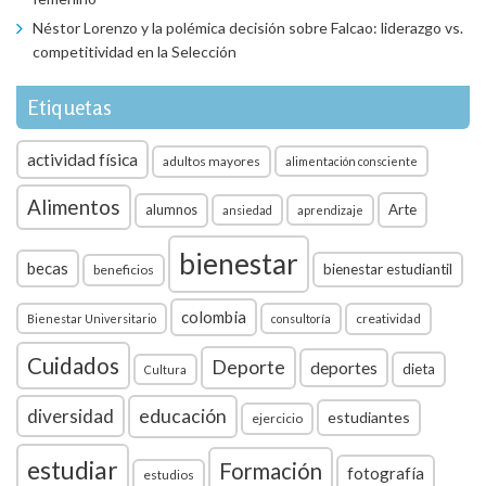
Néstor Lorenzo y la polémica decisión sobre Falcao: liderazgo vs.
competitividad en la Selección
Etiquetas
actividad física
adultos mayores
alimentación consciente
Alimentos
Arte
alumnos
ansiedad
aprendizaje
bienestar
becas
bienestar estudiantil
beneficios
colombia
creatividad
Bienestar Universitario
consultoría
Cuidados
Deporte
deportes
dieta
Cultura
diversidad
educación
estudiantes
ejercicio
estudiar
Formación
fotografía
estudios