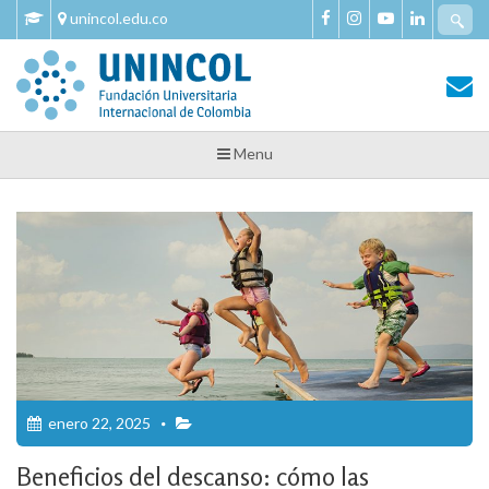
Skip
Se
unincol.edu.co
to
fo
content
Tu Salud y Bienestar
Tu Salud y Bienestar – Unincol
Menu
enero 22, 2025
Beneficios del descanso: cómo las