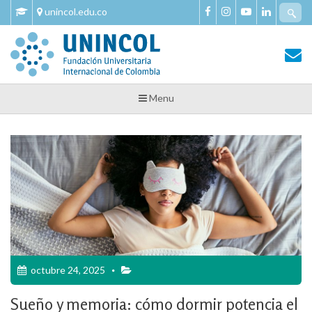
Skip
Se
unincol.edu.co
to
fo
content
Tu Salud y Bienestar
Tu Salud y Bienestar – Unincol
Menu
octubre 24, 2025
Sueño y memoria: cómo dormir potencia el