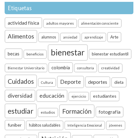
Etiquetas
actividad física
adultos mayores
alimentación consciente
Alimentos
Arte
alumnos
ansiedad
aprendizaje
bienestar
becas
bienestar estudiantil
beneficios
colombia
creatividad
Bienestar Universitario
consultoría
Cuidados
Deporte
deportes
dieta
Cultura
diversidad
educación
estudiantes
ejercicio
estudiar
Formación
fotografía
estudios
funiber
hábitos saludables
jóvenes
Inteligencia Emocional