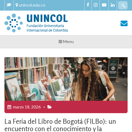
Skip
Se
unincol.edu.co
to
fo
content
Tu Salud y Bienestar
Tu Salud y Bienestar – Unincol
Menu
marzo 18, 2026
La Feria del Libro de Bogotá (FILBo): un
encuentro con el conocimiento y la