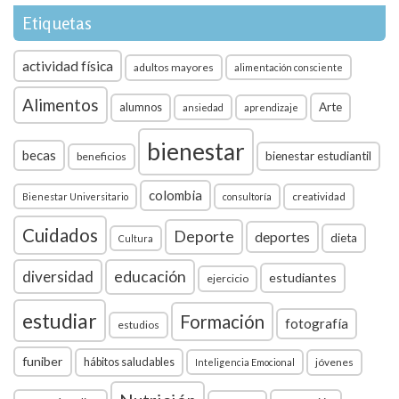
Etiquetas
actividad física
adultos mayores
alimentación consciente
Alimentos
Arte
alumnos
ansiedad
aprendizaje
bienestar
becas
bienestar estudiantil
beneficios
colombia
creatividad
Bienestar Universitario
consultoría
Cuidados
Deporte
deportes
dieta
Cultura
diversidad
educación
estudiantes
ejercicio
estudiar
Formación
fotografía
estudios
funiber
hábitos saludables
jóvenes
Inteligencia Emocional