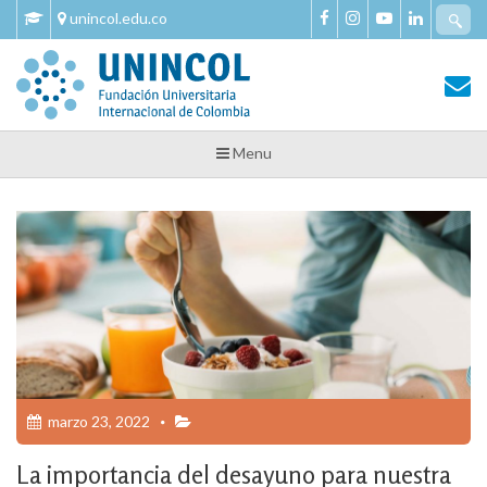
Skip
Se
unincol.edu.co
to
fo
content
Tu Salud y Bienestar
Tu Salud y Bienestar – Unincol
Menu
marzo 23, 2022
La importancia del desayuno para nuestra