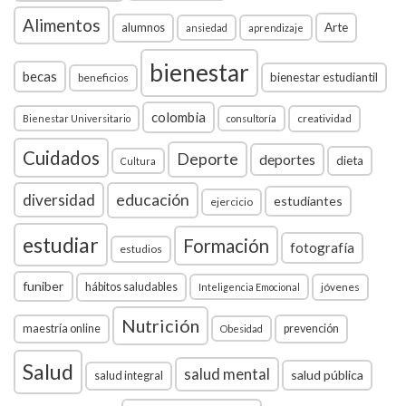
Alimentos
Arte
alumnos
ansiedad
aprendizaje
bienestar
becas
bienestar estudiantil
beneficios
colombia
creatividad
Bienestar Universitario
consultoría
Cuidados
Deporte
deportes
dieta
Cultura
diversidad
educación
estudiantes
ejercicio
estudiar
Formación
fotografía
estudios
funiber
hábitos saludables
jóvenes
Inteligencia Emocional
Nutrición
maestría online
prevención
Obesidad
Salud
salud mental
salud pública
salud integral