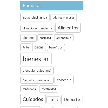
Etiquetas
actividad física
adultos mayores
Alimentos
alimentación consciente
alumnos
ansiedad
aprendizaje
becas
Arte
beneficios
bienestar
bienestar estudiantil
colombia
Bienestar Universitario
creatividad
consultoría
Cuidados
Deporte
Cultura