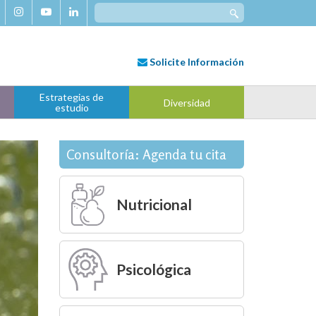
Search
for:
Solicite
Información
Estrategias de
Diversidad
estudio
Consultoría: Agenda tu cita
Nutricional
Psicológica