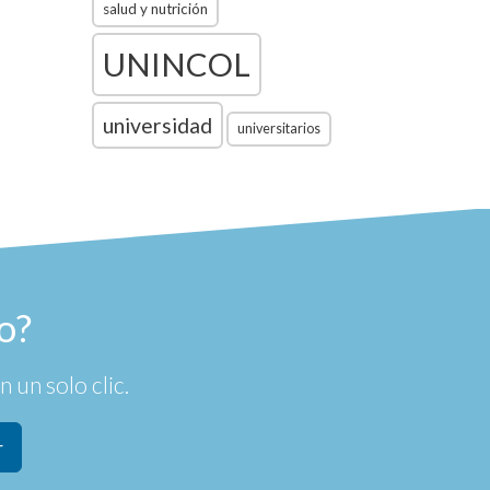
salud y nutrición
UNINCOL
universidad
universitarios
o?
 un solo clic.
r