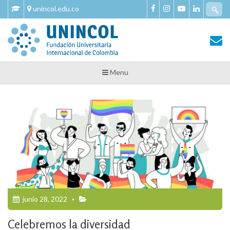
Skip
Se
unincol.edu.co
to
fo
content
Tu Salud y Bienestar
Tu Salud y Bienestar – Unincol
Menu
junio 28, 2022
Celebremos la diversidad