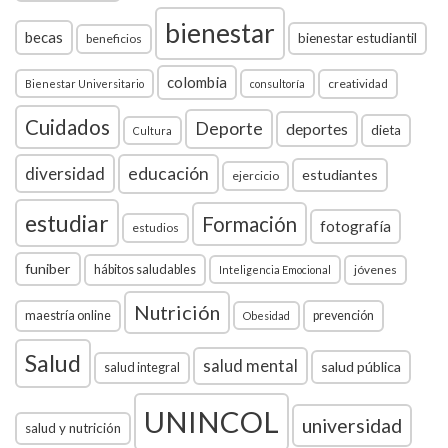
bienestar
becas
bienestar estudiantil
beneficios
colombia
creatividad
Bienestar Universitario
consultoría
Cuidados
Deporte
deportes
dieta
Cultura
diversidad
educación
estudiantes
ejercicio
estudiar
Formación
fotografía
estudios
funiber
hábitos saludables
jóvenes
Inteligencia Emocional
Nutrición
maestría online
prevención
Obesidad
Salud
salud mental
salud pública
salud integral
UNINCOL
universidad
salud y nutrición