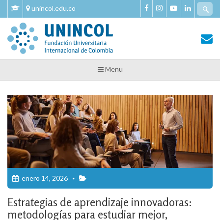
Skip
Se
unincol.edu.co
to
fo
content
Tu Salud y Bienestar
Tu Salud y Bienestar – Unincol
Menu
enero 14, 2026
Estrategias de aprendizaje innovadoras:
metodologías para estudiar mejor,