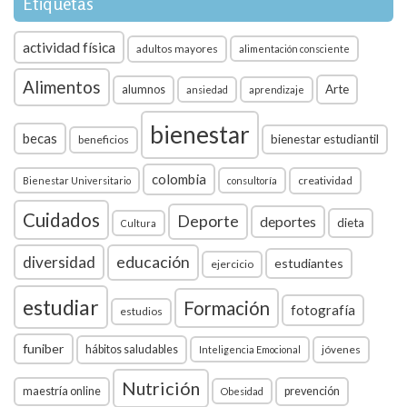
Etiquetas
actividad física
adultos mayores
alimentación consciente
Alimentos
Arte
alumnos
ansiedad
aprendizaje
bienestar
becas
bienestar estudiantil
beneficios
colombia
creatividad
Bienestar Universitario
consultoría
Cuidados
Deporte
deportes
dieta
Cultura
diversidad
educación
estudiantes
ejercicio
estudiar
Formación
fotografía
estudios
funiber
hábitos saludables
jóvenes
Inteligencia Emocional
Nutrición
maestría online
prevención
Obesidad