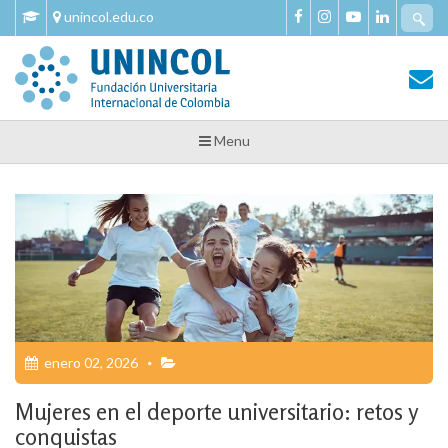
Skip
Se
unincol.edu.co
to
fo
content
Tu Salud y Bienestar
Tu Salud y Bienestar – Unincol
Menu
enero 02, 2026
Mujeres en el deporte universitario: retos y
conquistas