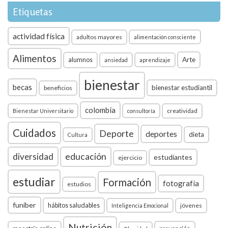
Etiquetas
actividad física
adultos mayores
alimentación consciente
Alimentos
Arte
alumnos
ansiedad
aprendizaje
bienestar
becas
bienestar estudiantil
beneficios
colombia
creatividad
Bienestar Universitario
consultoría
Cuidados
Deporte
deportes
dieta
Cultura
diversidad
educación
estudiantes
ejercicio
estudiar
Formación
fotografía
estudios
funiber
hábitos saludables
jóvenes
Inteligencia Emocional
Nutrición