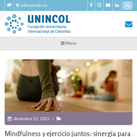
Skip
Se
unincol.edu.co
to
fo
content
Tu Salud y Bienestar
Tu Salud y Bienestar – Unincol
Menu
diciembre 12, 2025
Mindfulness y ejercicio juntos: sinergia para