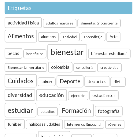
Etiquetas
actividad física
adultos mayores
alimentación consciente
Alimentos
Arte
alumnos
ansiedad
aprendizaje
bienestar
becas
bienestar estudiantil
beneficios
colombia
creatividad
Bienestar Universitario
consultoría
Cuidados
Deporte
deportes
dieta
Cultura
diversidad
educación
estudiantes
ejercicio
estudiar
Formación
fotografía
estudios
funiber
hábitos saludables
jóvenes
Inteligencia Emocional