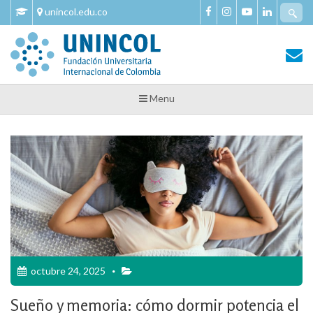
Skip
Se
unincol.edu.co
to
fo
content
Tu Salud y Bienestar
Tu Salud y Bienestar – Unincol
Menu
octubre 24, 2025
Sueño y memoria: cómo dormir potencia el