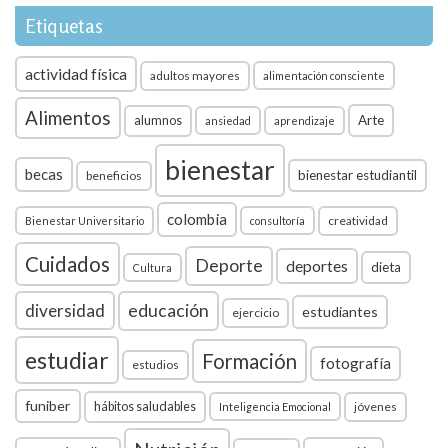
Etiquetas
actividad física
adultos mayores
alimentación consciente
Alimentos
Arte
alumnos
ansiedad
aprendizaje
bienestar
becas
bienestar estudiantil
beneficios
colombia
creatividad
Bienestar Universitario
consultoría
Cuidados
Deporte
deportes
dieta
Cultura
diversidad
educación
estudiantes
ejercicio
estudiar
Formación
fotografía
estudios
funiber
hábitos saludables
jóvenes
Inteligencia Emocional