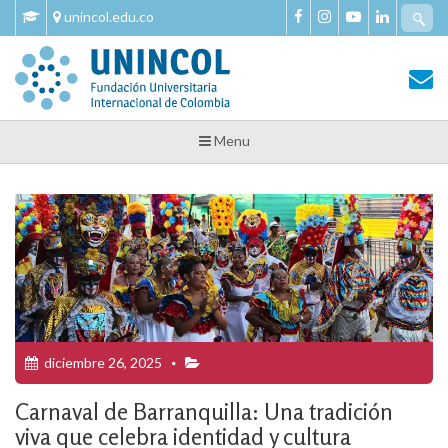
Skip
Se
unincol.edu.co
to
fo
content
Tu Salud y Bienestar
Tu Salud y Bienestar – Unincol
Menu
diciembre 26, 2025
Carnaval de Barranquilla: Una tradición
viva que celebra identidad y cultura