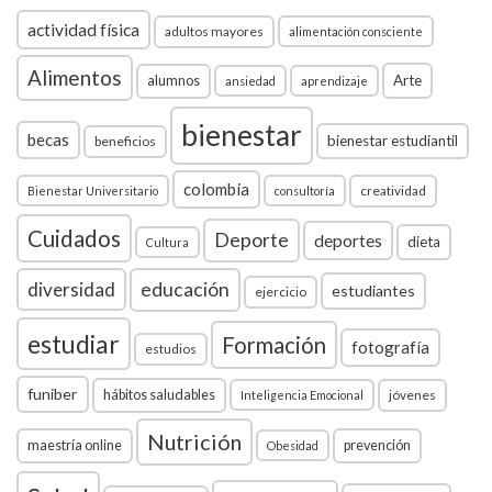
actividad física
adultos mayores
alimentación consciente
Alimentos
Arte
alumnos
ansiedad
aprendizaje
bienestar
becas
bienestar estudiantil
beneficios
colombia
creatividad
Bienestar Universitario
consultoría
Cuidados
Deporte
deportes
dieta
Cultura
diversidad
educación
estudiantes
ejercicio
estudiar
Formación
fotografía
estudios
funiber
hábitos saludables
jóvenes
Inteligencia Emocional
Nutrición
maestría online
prevención
Obesidad