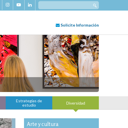
Search
for:
Solicite
Información
Estrategias de
Diversidad
estudio
Arte y cultura