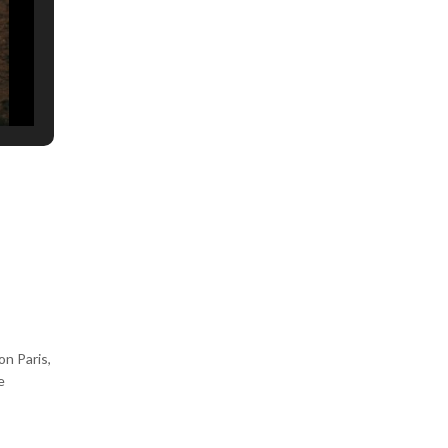
on Paris,
e