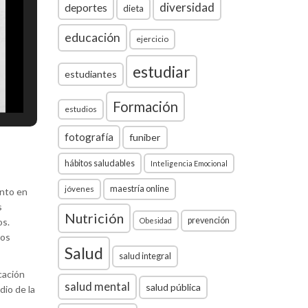
diversidad
deportes
dieta
educación
ejercicio
estudiar
estudiantes
Formación
estudios
fotografía
funiber
hábitos saludables
Inteligencia Emocional
jóvenes
maestría online
ento en
s
Nutrición
prevención
os.
Obesidad
los
Salud
salud integral
cación
salud mental
salud pública
dio de la