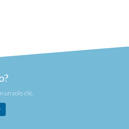
o?
 un solo clic.
r