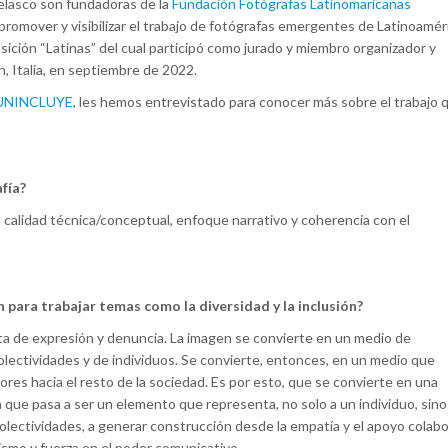
elasco son fundadoras de la
Fundación Fotógrafas Latinomaricanas
promover y visibilizar el trabajo de fotógrafas emergentes de Latinoamér
xposición “Latinas” del cual participó como jurado y miembro organizador y
n, Italia, en septiembre de 2022.
a UNINCLUYE
, les hemos entrevistado para conocer más sobre el trabajo 
fía?
 calidad técnica/conceptual, enfoque narrativo y coherencia con el
 para trabajar temas como la diversidad y la inclusión?
a de expresión y denuncia. La imagen se convierte en un medio de
olectividades y de individuos. Se convierte, entonces, en un medio que
tores hacia el resto de la sociedad. Es por esto, que se convierte en una
a que pasa a ser un elemento que representa, no solo a un individuo, sino
colectividades, a generar construcción desde la empatía y el apoyo colabo
smo y fuerza en el poder comunicativo.