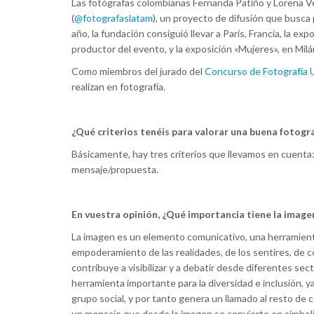
Las fotógrafas colombianas Fernanda Patiño y Lorena V
(
@fotografaslatam
), un proyecto de difusión que busca 
año, la fundación consiguió llevar a París, Francia, la e
productor del evento, y la exposición «Mujeres», en Milá
Como miembros del jurado del
Concurso de Fotografí
realizan en fotografía.
¿Qué criterios tenéis para valorar una buena fotogra
Básicamente, hay tres criterios que llevamos en cuenta:
mensaje/propuesta.
En vuestra opinión, ¿Qué importancia tiene la imagen
La imagen es un elemento comunicativo, una herramient
empoderamiento de las realidades, de los sentires, de c
contribuye a visibilizar y a debatir desde diferentes sec
herramienta importante para la diversidad e inclusión, y
grupo social, y por tanto genera un llamado al resto de 
un mensaje que desde la imagen se convierte en simboli