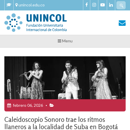
Skip
Se
unincol.edu.co
to
fo
content
Tu Salud y Bienestar
Tu Salud y Bienestar – Unincol
Menu
febrero 06, 2026
Caleidoscopio Sonoro trae los ritmos
llaneros a la localidad de Suba en Bogotá