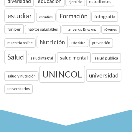
diversidad
educación
estudiantes
ejercicio
estudiar
Formación
fotografía
estudios
funiber
hábitos saludables
jóvenes
Inteligencia Emocional
Nutrición
maestría online
prevención
Obesidad
Salud
salud mental
salud pública
salud integral
UNINCOL
universidad
salud y nutrición
universitarios