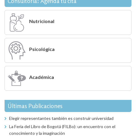
entradas
Consultoría: Agenda tu cita
Nutricional
Psicológica
Académica
Últimas Publicaciones
Elegir representantes también es construir universidad
La Feria del Libro de Bogotá (FILBo): un encuentro con el
conocimiento y la imaginación