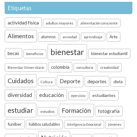
Etiquetas
actividad física
adultos mayores
alimentación consciente
Alimentos
Arte
alumnos
ansiedad
aprendizaje
bienestar
becas
bienestar estudiantil
beneficios
colombia
creatividad
Bienestar Universitario
consultoría
Cuidados
Deporte
deportes
dieta
Cultura
diversidad
educación
estudiantes
ejercicio
estudiar
Formación
fotografía
estudios
funiber
hábitos saludables
jóvenes
Inteligencia Emocional