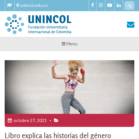
Skip
Se
unincol.edu.co
to
fo
content
Tu Salud y Bienestar
Tu Salud y Bienestar – Unincol
Menu
octubre 27, 2021
Libro explica las historias del género