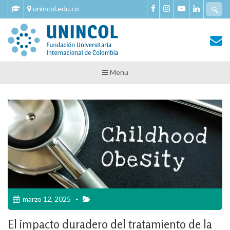
Skip
Se
unincol.edu.co
to
fo
content
Tu Salud y Bienestar
Tu Salud y Bienestar – Unincol
Menu
marzo 12, 2025
El impacto duradero del tratamiento de la