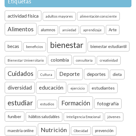
Etiquetas
actividad física
adultos mayores
alimentación consciente
Alimentos
Arte
alumnos
ansiedad
aprendizaje
bienestar
becas
bienestar estudiantil
beneficios
colombia
creatividad
Bienestar Universitario
consultoría
Cuidados
Deporte
deportes
dieta
Cultura
diversidad
educación
estudiantes
ejercicio
estudiar
Formación
fotografía
estudios
funiber
hábitos saludables
jóvenes
Inteligencia Emocional
Nutrición
maestría online
prevención
Obesidad