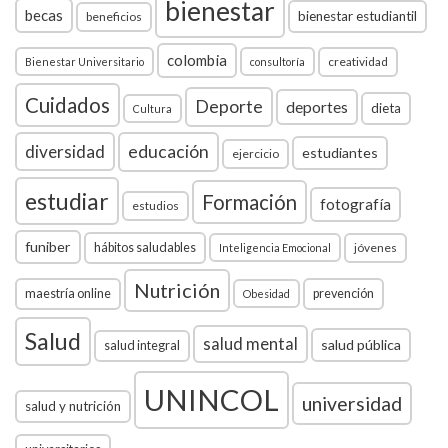
bienestar
becas
bienestar estudiantil
beneficios
colombia
creatividad
Bienestar Universitario
consultoría
Cuidados
Deporte
deportes
dieta
Cultura
diversidad
educación
estudiantes
ejercicio
estudiar
Formación
fotografía
estudios
funiber
hábitos saludables
jóvenes
Inteligencia Emocional
Nutrición
maestría online
prevención
Obesidad
Salud
salud mental
salud pública
salud integral
UNINCOL
universidad
salud y nutrición