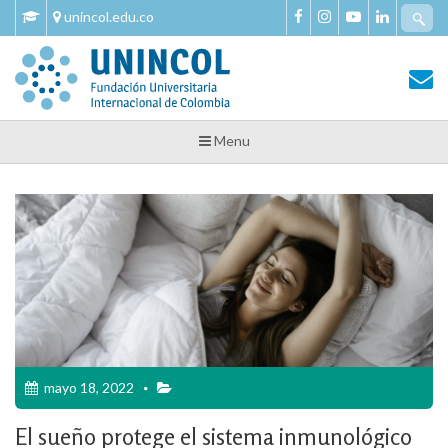
Skip
Se
unincol.edu.co
to
fo
content
Tu Salud y Bienestar
Tu Salud y Bienestar – Unincol
Menu
mayo 18, 2022
El sueño protege el sistema inmunológico