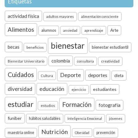
Etiquetas
actividad física
adultos mayores
alimentación consciente
Alimentos
Arte
alumnos
ansiedad
aprendizaje
bienestar
becas
bienestar estudiantil
beneficios
colombia
creatividad
Bienestar Universitario
consultoría
Cuidados
Deporte
deportes
dieta
Cultura
diversidad
educación
estudiantes
ejercicio
estudiar
Formación
fotografía
estudios
funiber
hábitos saludables
jóvenes
Inteligencia Emocional
Nutrición
maestría online
prevención
Obesidad