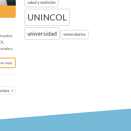
salud y nutrición
UNINCOL
universidad
universitarios
resados
COL
ionales,
eer más
entes