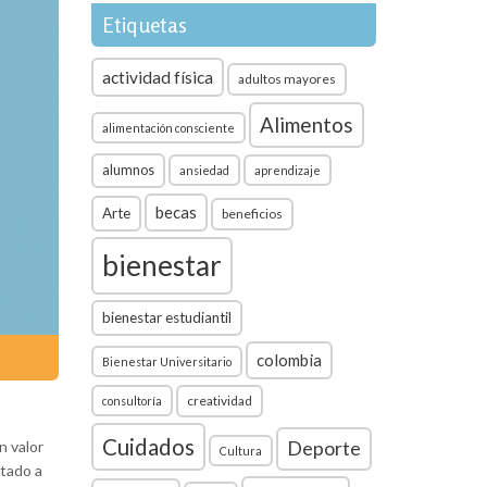
Etiquetas
actividad física
adultos mayores
Alimentos
alimentación consciente
alumnos
ansiedad
aprendizaje
becas
Arte
beneficios
bienestar
bienestar estudiantil
colombia
Bienestar Universitario
creatividad
consultoría
Cuidados
n valor
Deporte
Cultura
itado a