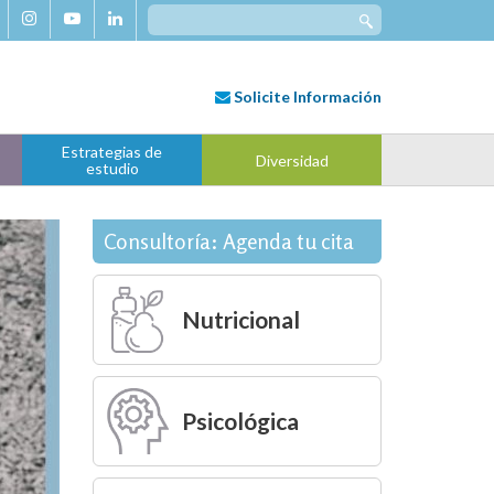
Search
for:
Solicite
Información
Estrategias de
Diversidad
estudio
Consultoría: Agenda tu cita
Nutricional
Psicológica