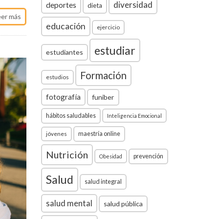
diversidad
deportes
dieta
eer más
educación
ejercicio
estudiar
estudiantes
Formación
estudios
fotografía
funiber
hábitos saludables
Inteligencia Emocional
jóvenes
maestría online
Nutrición
prevención
Obesidad
Salud
salud integral
salud mental
salud pública