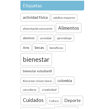
Etiquetas
actividad física
adultos mayores
Alimentos
alimentación consciente
alumnos
ansiedad
aprendizaje
becas
Arte
beneficios
bienestar
bienestar estudiantil
colombia
Bienestar Universitario
creatividad
consultoría
Cuidados
Deporte
Cultura