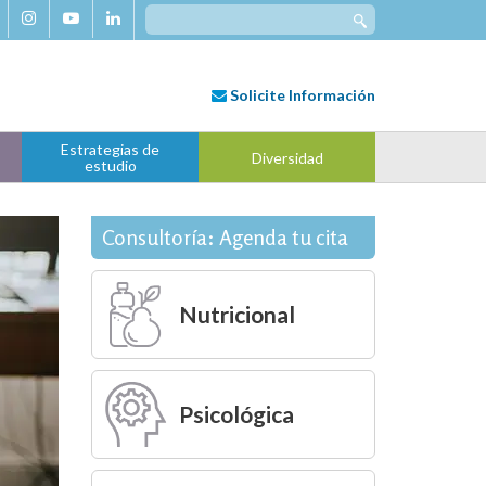
Search
for:
Solicite
Información
Estrategias de
Diversidad
estudio
Consultoría: Agenda tu cita
Nutricional
Psicológica