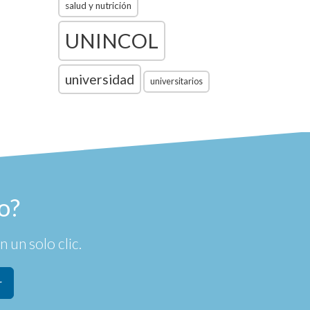
salud y nutrición
UNINCOL
universidad
universitarios
o?
 un solo clic.
r