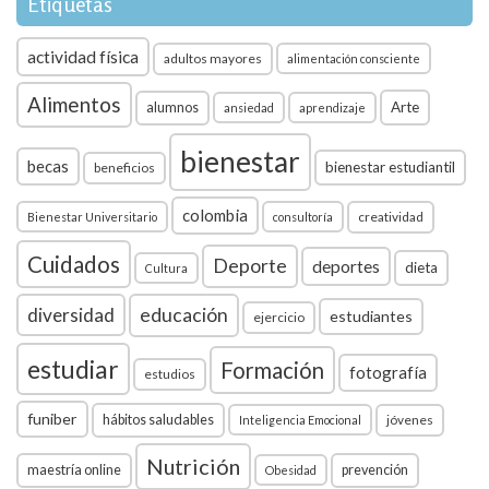
Etiquetas
actividad física
adultos mayores
alimentación consciente
Alimentos
Arte
alumnos
ansiedad
aprendizaje
bienestar
becas
bienestar estudiantil
beneficios
colombia
creatividad
Bienestar Universitario
consultoría
Cuidados
Deporte
deportes
dieta
Cultura
diversidad
educación
estudiantes
ejercicio
estudiar
Formación
fotografía
estudios
funiber
hábitos saludables
jóvenes
Inteligencia Emocional
Nutrición
maestría online
prevención
Obesidad