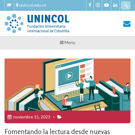
Skip
Se
unincol.edu.co
to
fo
content
Tu Salud y Bienestar
Tu Salud y Bienestar – Unincol
Menu
noviembre 15, 2023
Fomentando la lectura desde nuevas