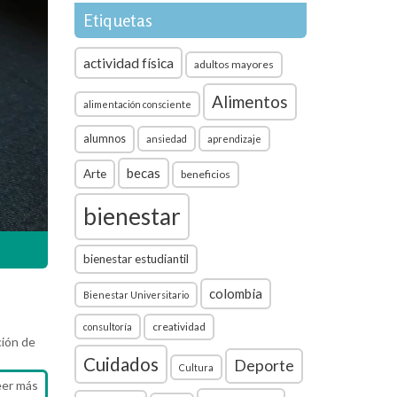
Etiquetas
actividad física
adultos mayores
Alimentos
alimentación consciente
alumnos
ansiedad
aprendizaje
becas
Arte
beneficios
bienestar
bienestar estudiantil
colombia
Bienestar Universitario
creatividad
consultoría
ción de
Cuidados
Deporte
Cultura
eer más