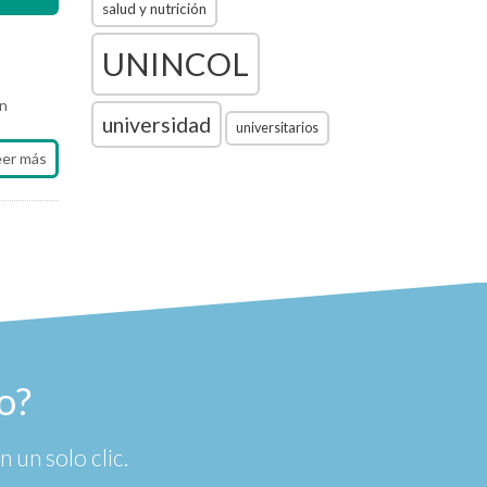
salud y nutrición
UNINCOL
un
universidad
universitarios
eer más
o?
 un solo clic.