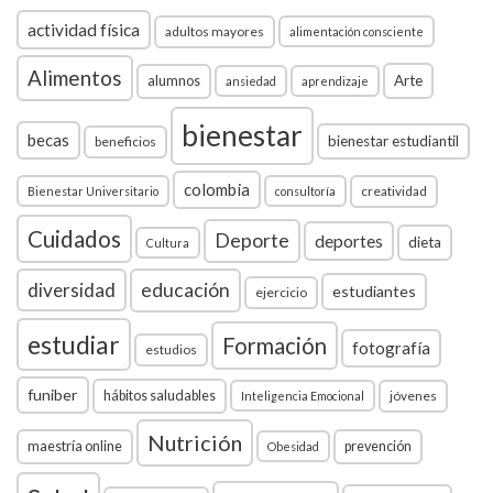
actividad física
adultos mayores
alimentación consciente
Alimentos
Arte
alumnos
ansiedad
aprendizaje
bienestar
becas
bienestar estudiantil
beneficios
colombia
creatividad
Bienestar Universitario
consultoría
Cuidados
Deporte
deportes
dieta
Cultura
diversidad
educación
estudiantes
ejercicio
estudiar
Formación
fotografía
estudios
funiber
hábitos saludables
jóvenes
Inteligencia Emocional
Nutrición
maestría online
prevención
Obesidad