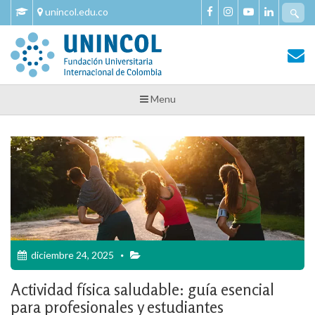
Skip
Se
unincol.edu.co
to
fo
content
Tu Salud y Bienestar
Tu Salud y Bienestar – Unincol
Menu
diciembre 24, 2025
Actividad física saludable: guía esencial
para profesionales y estudiantes