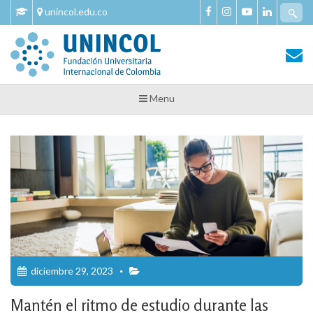
Skip
Se
unincol.edu.co
to
fo
content
Tu Salud y Bienestar
Tu Salud y Bienestar – Unincol
Menu
diciembre 29, 2023
Mantén el ritmo de estudio durante las