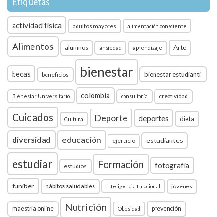
Etiquetas
actividad física
adultos mayores
alimentación consciente
Alimentos
Arte
alumnos
ansiedad
aprendizaje
bienestar
becas
bienestar estudiantil
beneficios
colombia
creatividad
Bienestar Universitario
consultoría
Cuidados
Deporte
deportes
dieta
Cultura
diversidad
educación
estudiantes
ejercicio
estudiar
Formación
fotografía
estudios
funiber
hábitos saludables
jóvenes
Inteligencia Emocional
Nutrición
maestría online
prevención
Obesidad