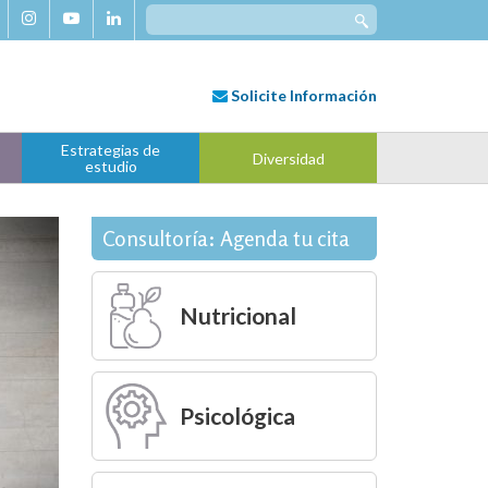
Search
for:
Solicite
Información
Estrategias de
Diversidad
estudio
Consultoría: Agenda tu cita
Nutricional
Psicológica