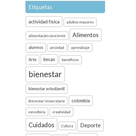
Etiquetas
actividad física
adultos mayores
Alimentos
alimentación consciente
alumnos
ansiedad
aprendizaje
becas
Arte
beneficios
bienestar
bienestar estudiantil
colombia
Bienestar Universitario
creatividad
consultoría
Cuidados
Deporte
Cultura