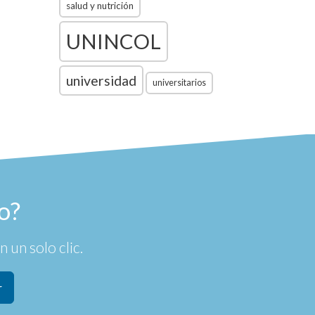
salud y nutrición
UNINCOL
universidad
universitarios
o?
 un solo clic.
r