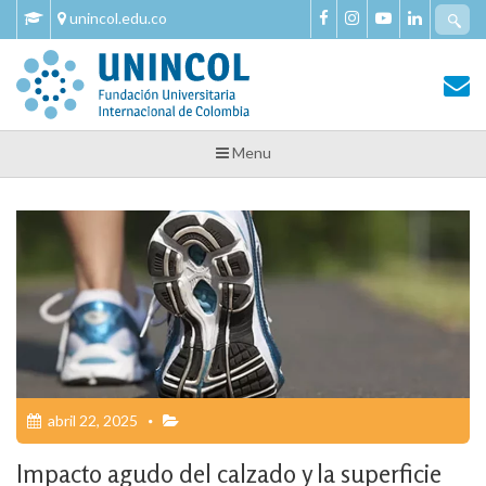
Skip
Se
unincol.edu.co
to
fo
content
Tu Salud y Bienestar
Tu Salud y Bienestar – Unincol
Menu
abril 22, 2025
Impacto agudo del calzado y la superficie