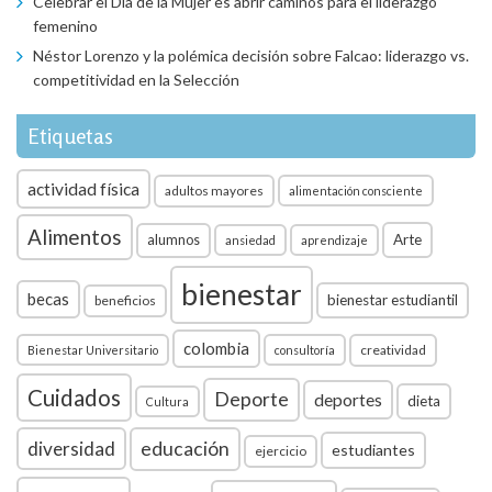
Celebrar el Día de la Mujer es abrir caminos para el liderazgo
femenino
Néstor Lorenzo y la polémica decisión sobre Falcao: liderazgo vs.
competitividad en la Selección
Etiquetas
actividad física
adultos mayores
alimentación consciente
Alimentos
Arte
alumnos
ansiedad
aprendizaje
bienestar
becas
bienestar estudiantil
beneficios
colombia
creatividad
Bienestar Universitario
consultoría
Cuidados
Deporte
deportes
dieta
Cultura
diversidad
educación
estudiantes
ejercicio