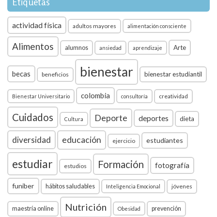
Etiquetas
actividad física
adultos mayores
alimentación consciente
Alimentos
Arte
alumnos
ansiedad
aprendizaje
bienestar
becas
bienestar estudiantil
beneficios
colombia
creatividad
Bienestar Universitario
consultoría
Cuidados
Deporte
deportes
dieta
Cultura
diversidad
educación
estudiantes
ejercicio
estudiar
Formación
fotografía
estudios
funiber
hábitos saludables
jóvenes
Inteligencia Emocional
Nutrición
maestría online
prevención
Obesidad