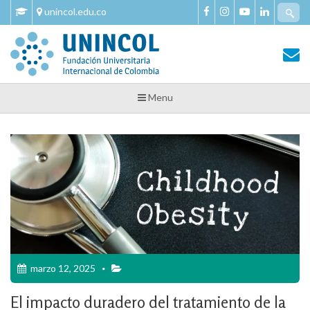
Skip
Se
unincol.edu.co
to
fo
content
Tu Salud y Bienestar
Tu Salud y Bienestar – Unincol
Menu
marzo 12, 2025
El impacto duradero del tratamiento de la