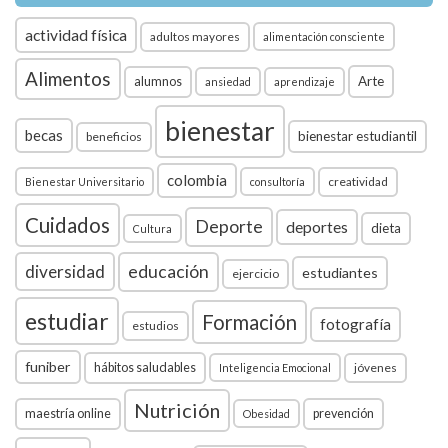
actividad física
adultos mayores
alimentación consciente
Alimentos
Arte
alumnos
ansiedad
aprendizaje
bienestar
becas
bienestar estudiantil
beneficios
colombia
creatividad
Bienestar Universitario
consultoría
Cuidados
Deporte
deportes
dieta
Cultura
diversidad
educación
estudiantes
ejercicio
estudiar
Formación
fotografía
estudios
funiber
hábitos saludables
jóvenes
Inteligencia Emocional
Nutrición
maestría online
prevención
Obesidad