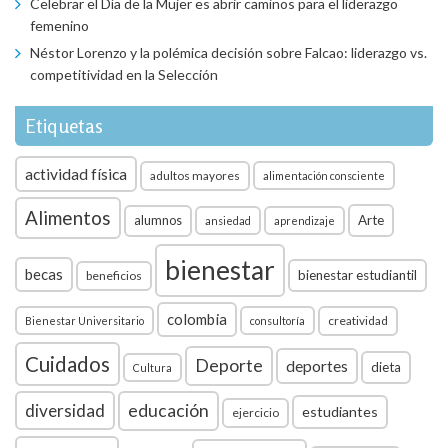
Celebrar el Día de la Mujer es abrir caminos para el liderazgo
femenino
Néstor Lorenzo y la polémica decisión sobre Falcao: liderazgo vs.
competitividad en la Selección
Etiquetas
actividad física
adultos mayores
alimentación consciente
Alimentos
Arte
alumnos
ansiedad
aprendizaje
bienestar
becas
bienestar estudiantil
beneficios
colombia
creatividad
Bienestar Universitario
consultoría
Cuidados
Deporte
deportes
dieta
Cultura
diversidad
educación
estudiantes
ejercicio