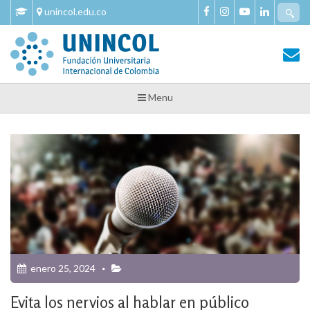
Skip
Se
unincol.edu.co
to
fo
content
Tu Salud y Bienestar
Tu Salud y Bienestar – Unincol
Menu
enero 25, 2024
Evita los nervios al hablar en público