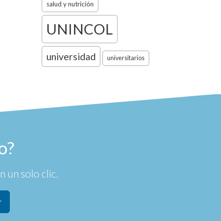
salud y nutrición
UNINCOL
universidad
universitarios
o?
 un solo clic.
r