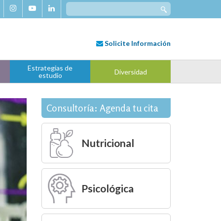
Search
for:
Solicite
Información
Estrategias de
Diversidad
estudio
Consultoría: Agenda tu cita
Nutricional
Psicológica